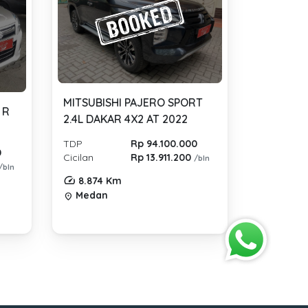
MITSUBISHI PAJERO SPORT
 R
2.4L DAKAR 4X2 AT 2022
TDP
Rp 94.100.000
0
Cicilan
Rp 13.911.200
/bln
/bln
8.874 Km
Medan
location_on