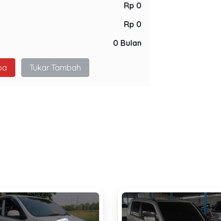
Rp 0
Rp 0
0 Bulan
pa
Tukar Tambah