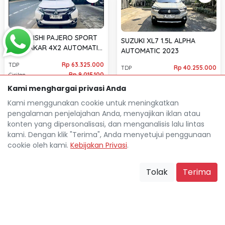
MITSUBISHI PAJERO SPORT
SUZUKI XL7 1.5L ALPHA
2.4L DAKAR 4X2 AUTOMATIC
AUTOMATIC 2023
2018
Rp 63.325.000
TDP
Rp 40.255.000
TDP
Rp 9.015.100
Cicilan
Rp 5.430.800
Cicilan
Kami menghargai privasi Anda
53.170 Km
47.000 Km
Jakarta Timur
location_on
Jakarta Timur
Kami menggunakan cookie untuk meningkatkan
location_on
pengalaman penjelajahan Anda, menyajikan iklan atau
konten yang dipersonalisasi, dan menganalisis lalu lintas
kami. Dengan klik "Terima", Anda menyetujui penggunaan
cookie oleh kami.
Kebijakan Privasi
.
Tolak
Terima
Mocil.id by DSF dikembangkan sebagai sarana untuk