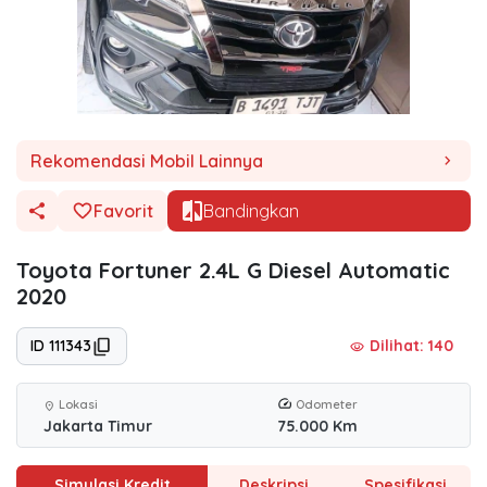
Rekomendasi Mobil Lainnya
chevron_right
Favorit
Bandingkan
Toyota Fortuner 2.4L G Diesel Automatic
2020
ID 111343
Dilihat: 140
visibility
Lokasi
Odometer
location_on
Jakarta Timur
75.000 Km
Simulasi Kredit
Deskripsi
Spesifikasi