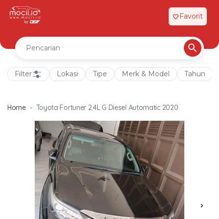
Favorit
favorite
Filter
Lokasi
Tipe
Merk & Model
Tahun
Home
Toyota Fortuner 2.4L G Diesel Automatic 2020
chevron_right