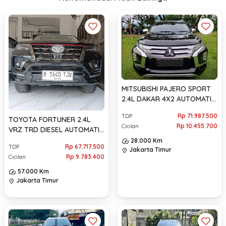
MITSUBISHI PAJERO SPORT
2.4L DAKAR 4X2 AUTOMATIC
2021
Rp 71.987.500
TDP
TOYOTA FORTUNER 2.4L
Rp 10.455.700
Cicilan
VRZ TRD DIESEL AUTOMATIC
2020
28.000 Km
Rp 67.717.500
TDP
Jakarta Timur
location_on
Rp 9.783.400
Cicilan
57.000 Km
Jakarta Timur
location_on