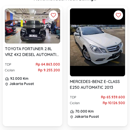
TOYOTA FORTUNER 2.8L
VRZ 4X2 DIESEL AUTOMATIC
2022
Rp 64.863.000
TDP
Rp 9.255.200
Cicilan
92.000 Km
MERCEDES-BENZ E-CLASS
Jakarta Pusat
location_on
E250 AUTOMATIC 2013
Rp 65.939.600
TDP
Rp 10.126.500
Cicilan
70.000 Km
Jakarta Pusat
location_on