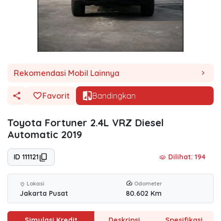
Rekomendasi Mobil Lainnya
chevron_right
Favorit
Bandingkan
Toyota Fortuner 2.4L VRZ Diesel
Automatic 2019
ID 111121
Dilihat: 194
visibility
Lokasi
Odometer
location_on
Jakarta Pusat
80.602 Km
Simulasi Kredit
Deskripsi
Spesifikasi