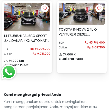
TOYOTA INNOVA 2.4L Q
VENTURER DIESEL
MITSUBISHI PAJERO SPORT
AUTOMATIC 2021
2.4L DAKAR 4X2 AUTOMATIC
Rp 63.786.400
TDP
2021
Rp 9.087.100
Cicilan
Rp 64.709.200
TDP
Rp 9.231.200
Cicilan
74.000 Km
Jakarta Pusat
location_on
74.000 Km
Jakarta Pusat
location_on
Kami menghargai privasi Anda
Kami menggunakan cookie untuk meningkatkan
pengalaman penjelajahan Anda, menyajikan iklan atau