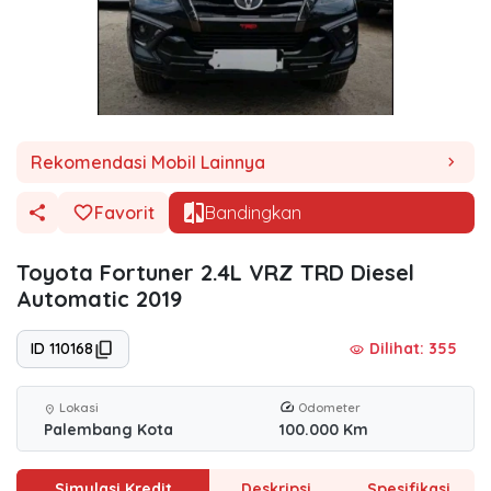
Rekomendasi Mobil Lainnya
chevron_right
Favorit
Bandingkan
Toyota Fortuner 2.4L VRZ TRD Diesel
Automatic 2019
ID 110168
Dilihat: 355
visibility
Lokasi
Odometer
location_on
Palembang Kota
100.000 Km
Simulasi Kredit
Deskripsi
Spesifikasi