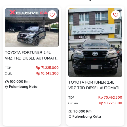
TOYOTA FORTUNER 2.4L
VRZ TRD DIESEL AUTOMATIC
2019
Rp 71.225.000
TDP
Rp 10.345.200
Cicilan
100.000 Km
TOYOTA FORTUNER 2.4L
Palembang Kota
location_on
VRZ TRD DIESEL AUTOMATIC
2019
Rp 70.462.500
TDP
Rp 10.225.000
Cicilan
90.000 Km
Palembang Kota
location_on