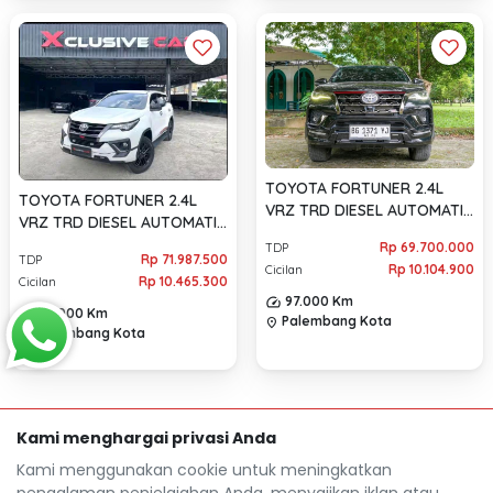
TOYOTA FORTUNER 2.4L
TOYOTA FORTUNER 2.4L
VRZ TRD DIESEL AUTOMATIC
VRZ TRD DIESEL AUTOMATIC
2020
2020
Rp 69.700.000
TDP
Rp 71.987.500
TDP
Rp 10.104.900
Cicilan
Rp 10.465.300
Cicilan
97.000 Km
85.000 Km
Palembang Kota
location_on
Palembang Kota
location_on
Kami menghargai privasi Anda
Kami menggunakan cookie untuk meningkatkan