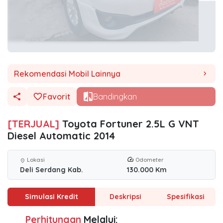
Rekomendasi Mobil Lainnya
chevron_right
Favorit
Bandingkan
[TERJUAL]
Toyota Fortuner 2.5L G VNT
Diesel Automatic 2014
Lokasi
Odometer
location_on
Deli Serdang Kab.
130.000 Km
Simulasi Kredit
Deskripsi
Spesifikasi
Perhitungan
Melalui: