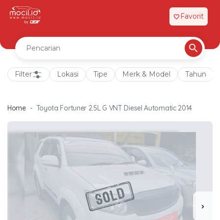
Favorit
favorite
Filter
Lokasi
Tipe
Merk & Model
Tahun
Home
Toyota Fortuner 2.5L G VNT Diesel Automatic 2014
chevron_right