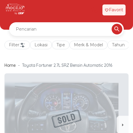
Favorit
favorite
Filter
Lokasi
Tipe
Merk & Model
Tahun
Home
Toyota Fortuner 2.7L SRZ Bensin Automatic 2016
chevron_right