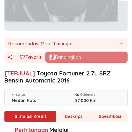
Rekomendasi Mobil Lainnya
chevron_right
Favorit
Bandingkan
[TERJUAL]
Toyota Fortuner 2.7L SRZ
Bensin Automatic 2016
Lokasi
Odometer
location_on
Medan Kota
87.000 Km
Simulasi Kredit
Deskripsi
Spesifikasi
Perhitungan
Melalui: