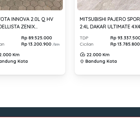
OTA INNOVA 2.0L Q HV
MITSUBISHI PAJERO SPO
ELLISTA ZENIX
2.4L DAKAR ULTIMATE 4X
OMATIC 2025
AUTOMATIC 2021
Rp 89.525.000
TDP
Rp 93.337.50
lan
Rp 13.200.900
Cicilan
Rp 13.785.80
/bln
2.000 Km
22.000 Km
andung Kota
Bandung Kota
location_on
Tentang Mocil