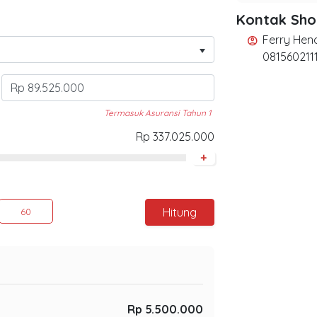
Kontak Sh
Ferry Hen
account_circle
081560211
Termasuk Asuransi Tahun 1
Rp 337.025.000
+
Hitung
60
Rp 5.500.000