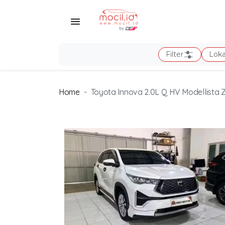
Filter
Loka
Home
Toyota Innova 2.0L Q HV Modellista 