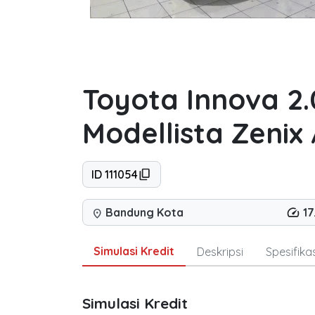
Toyota Innova 2
Modellista Zenix
ID 111054
Bandung Kota
1
location_on
Simulasi Kredit
Deskripsi
Spesifikas
Simulasi Kredit