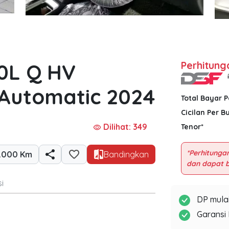
.0L Q HV
Perhitung
 Automatic 2024
Total Bayar 
Cicilan Per B
Dilihat: 349
Tenor*
visibility
*Perhitungan
7.000 Km
Bandingkan
i
DP mulai
Garansi 