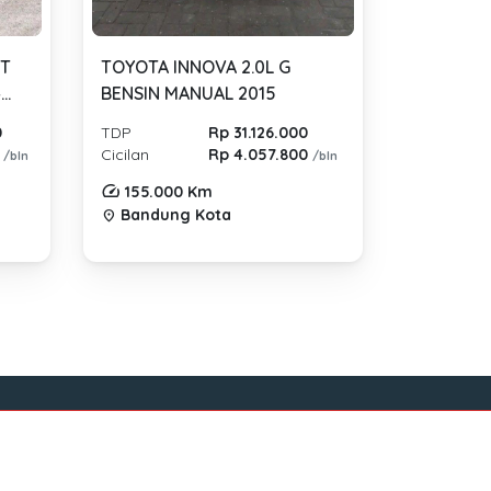
RT
TOYOTA INNOVA 2.0L G
4
BENSIN MANUAL 2015
0
TDP
Rp 31.126.000
0
Cicilan
Rp 4.057.800
/bln
/bln
155.000 Km
Bandung Kota
location_on
Sosial Media