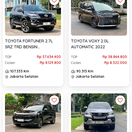
TOYOTA FORTUNER 2.7L
TOYOTA VOXY 2.0L
SRZ TRD BENSIN
AUTOMATIC 2022
AUTOMATIC 2019
Rp 57.634.400
Rp 58.864.800
TDP
TDP
Rp 8.129.800
Rp 8.322.000
Cicilan
Cicilan
107.333 Km
90.313 Km
Jakarta Selatan
Jakarta Selatan
location_on
location_on