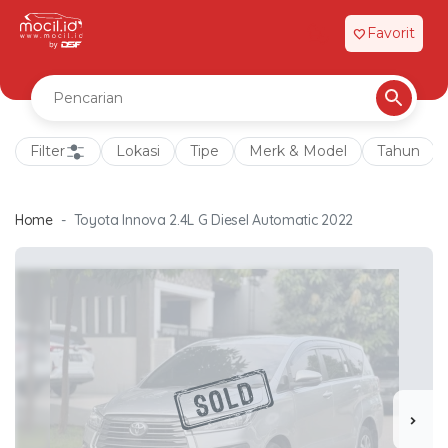
Favorit
favorite
Filter
Lokasi
Tipe
Merk & Model
Tahun
Home
Toyota Innova 2.4L G Diesel Automatic 2022
chevron_right