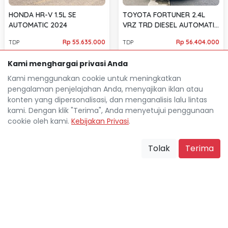
HONDA HR-V 1.5L SE
TOYOTA FORTUNER 2.4L
AUTOMATIC 2024
VRZ TRD DIESEL AUTOMATIC
2017
Rp 55.635.000
Rp 56.404.000
TDP
TDP
Rp 7.820.800
Rp 7.941.000
Cicilan
Cicilan
Kami menghargai privasi Anda
38.524 Km
130.449 Km
Jakarta Selatan
Jakarta Selatan
Kami menggunakan cookie untuk meningkatkan
location_on
location_on
pengalaman penjelajahan Anda, menyajikan iklan atau
konten yang dipersonalisasi, dan menganalisis lalu lintas
kami. Dengan klik "Terima", Anda menyetujui penggunaan
cookie oleh kami.
Kebijakan Privasi
.
Tolak
Terima
Mocil.id by DSF dikembangkan sebagai sarana untuk
membantu anda yang selama ini kesulitan dalam
mencari mobil bekas secara kredit.
Blog
Tentang Mocil
Daftar Mitra Mocil