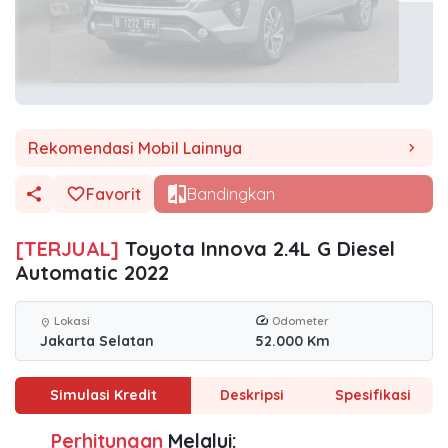
Rekomendasi Mobil Lainnya
chevron_right
Favorit
Bandingkan
[TERJUAL]
Toyota Innova 2.4L G Diesel
Automatic 2022
Lokasi
Odometer
location_on
Jakarta Selatan
52.000 Km
Simulasi Kredit
Deskripsi
Spesifikasi
Perhitungan
Melalui: