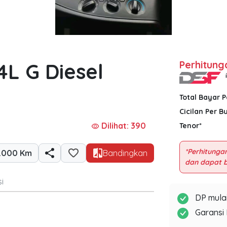
4L G Diesel
Perhitung
Total Bayar 
Cicilan Per B
Dilihat: 390
Tenor*
visibility
*Perhitungan
1.000 Km
Bandingkan
i
DP mulai
Garansi 