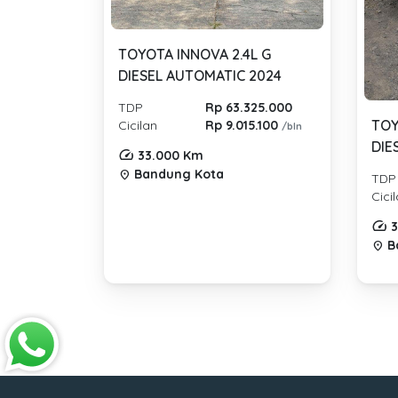
TOYOTA INNOVA 2.4L G
DIESEL AUTOMATIC 2024
TDP
Rp 63.325.000
TOY
Cicilan
Rp 9.015.100
/bln
DIE
33.000 Km
Bandung Kota
location_on
TDP
Cici
3
B
location_on