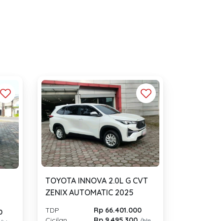
TOYOTA INNOVA 2.0L G CVT
ZENIX AUTOMATIC 2025
TDP
Rp 66.401.000
0
Cicilan
Rp 9.495.300
/bln