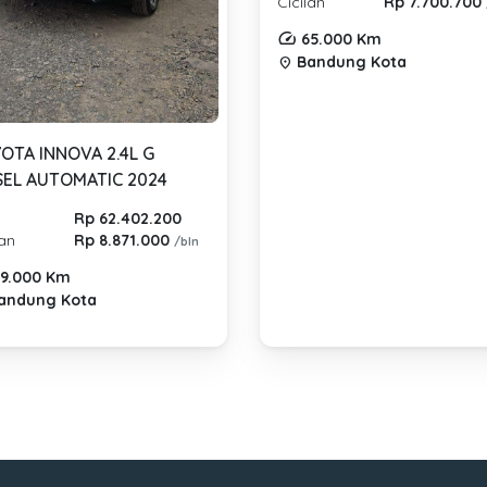
Cicilan
Rp 7.700.700
65.000 Km
Bandung Kota
location_on
OTA INNOVA 2.4L G
SEL AUTOMATIC 2024
Rp 62.402.200
lan
Rp 8.871.000
/bln
9.000 Km
andung Kota