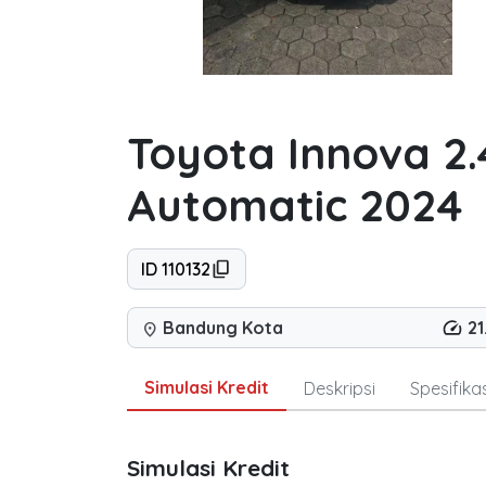
Toyota Innova 2.
Automatic 2024
ID 110132
Bandung Kota
2
location_on
Simulasi Kredit
Deskripsi
Spesifikas
Simulasi Kredit