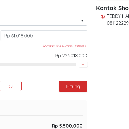
Kontak Sh
TEDDY HA
account_circle
081122229
Termasuk Asuransi Tahun 1
Rp 223.018.000
+
Hitung
60
Rp 5.500.000