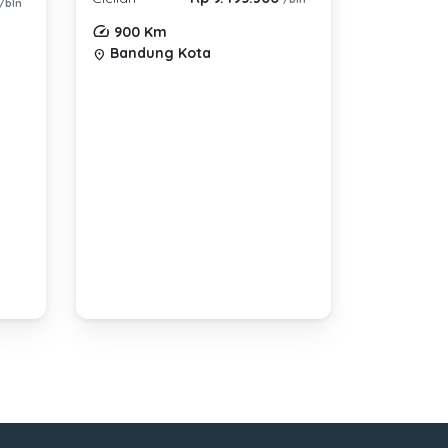
/bln
900 Km
Bandung Kota
location_on