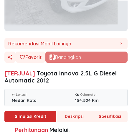
Rekomendasi Mobil Lainnya
chevron_right
Favorit
Bandingkan
[TERJUAL]
Toyota Innova 2.5L G Diesel
Automatic 2012
Lokasi
Odometer
location_on
Medan Kota
154.524 Km
Simulasi Kredit
Deskripsi
Spesifikasi
Perhitungan
Melalui: