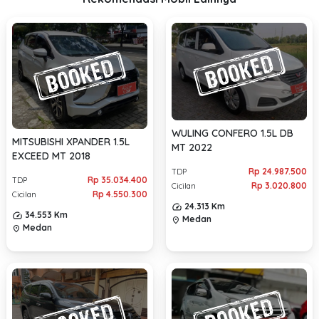
WULING CONFERO 1.5L DB
MITSUBISHI XPANDER 1.5L
MT 2022
EXCEED MT 2018
Rp 24.987.500
TDP
Rp 35.034.400
TDP
Rp 3.020.800
Cicilan
Rp 4.550.300
Cicilan
24.313 Km
34.553 Km
Medan
location_on
Medan
location_on