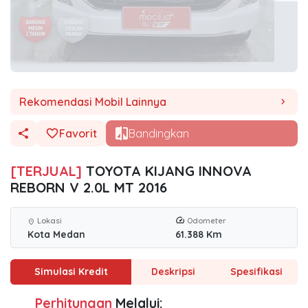
Rekomendasi Mobil Lainnya
chevron_right
Favorit
Bandingkan
[TERJUAL]
TOYOTA KIJANG INNOVA
REBORN V 2.0L MT 2016
Lokasi
Odometer
location_on
Kota Medan
61.388 Km
Simulasi Kredit
Deskripsi
Spesifikasi
Perhitungan
Melalui: