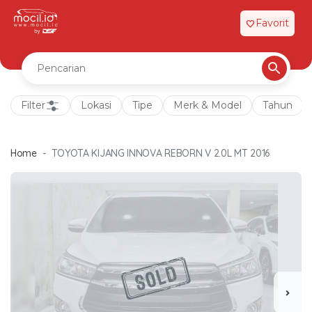
Favorit
favorite
Filter
Lokasi
Tipe
Merk & Model
Tahun
Home
TOYOTA KIJANG INNOVA REBORN V 2.0L MT 2016
chevron_right