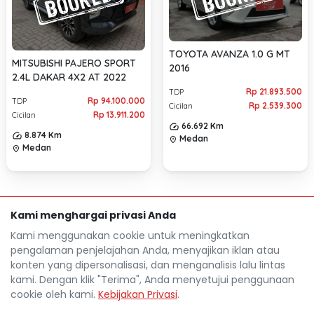
TOYOTA AVANZA 1.0 G MT
MITSUBISHI PAJERO SPORT
2016
2.4L DAKAR 4X2 AT 2022
Rp 21.893.500
TDP
Rp 94.100.000
TDP
Rp 2.539.300
Cicilan
Rp 13.911.200
Cicilan
66.692 Km
8.874 Km
Medan
location_on
Medan
location_on
Kami menghargai privasi Anda
Kami menggunakan cookie untuk meningkatkan
pengalaman penjelajahan Anda, menyajikan iklan atau
konten yang dipersonalisasi, dan menganalisis lalu lintas
kami. Dengan klik "Terima", Anda menyetujui penggunaan
cookie oleh kami.
Kebijakan Privasi
.
Mocil.id by DSF dikembangkan sebagai sarana untuk