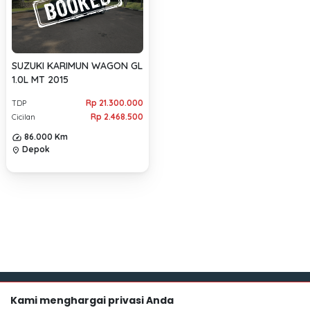
SUZUKI KARIMUN WAGON GL
1.0L MT 2015
Rp 21.300.000
TDP
Rp 2.468.500
Cicilan
86.000 Km
Depok
location_on
Kami menghargai privasi Anda