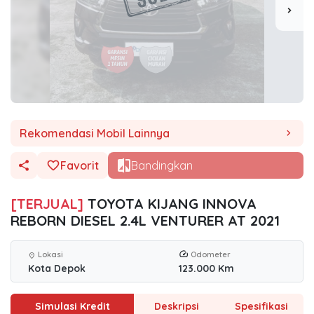
chevron_right
Rekomendasi Mobil Lainnya
chevron_right
Favorit
Bandingkan
[TERJUAL]
TOYOTA KIJANG INNOVA
REBORN DIESEL 2.4L VENTURER AT 2021
Lokasi
Odometer
location_on
Kota Depok
123.000 Km
Simulasi Kredit
Deskripsi
Spesifikasi