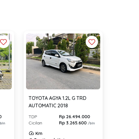
TOYOTA AGYA 1.2L G TRD
AUTOMATIC 2018
0
TDP
Rp 26.494.000
Cicilan
Rp 3.265.600
/bln
/bln
Km