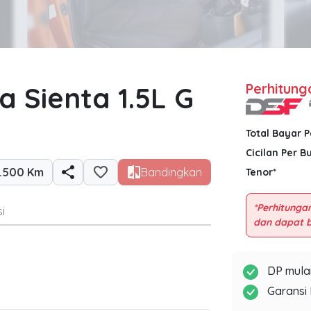
a Sienta 1.5L G
Perhitung
Total Bayar 
Cicilan Per B
.500 Km
Bandingkan
Tenor*
*Perhitungan
i
DP mulai
Garansi 