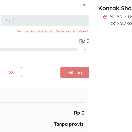
Kontak Sh
ADIANTO E
account_circle
081261778
Termasuk Cicilan Bulan 1 & Asuransi Tahun 1
Rp 0
+
Hitung
60
Rp 0
Tanpa provisi