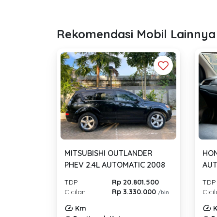
Rekomendasi Mobil Lainnya
MITSUBISHI OUTLANDER
HON
PHEV 2.4L AUTOMATIC 2008
AUT
TDP
Rp 20.801.500
TDP
Cicilan
Rp 3.330.000
Cici
/bln
Km