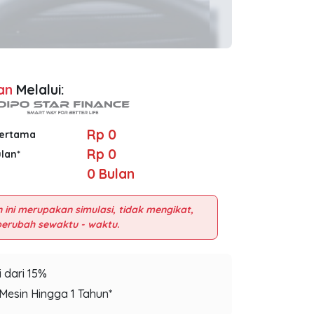
an
Melalui:
Rp 0
Pertama
Rp 0
ulan*
0
Bulan
 ini merupakan simulasi, tidak mengikat,
 dari 15%
Mesin Hingga 1 Tahun*