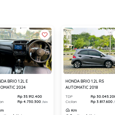
DA BRIO 1.2L E
HONDA BRIO 1.2L RS
OMATIC 2024
AUTOMATIC 2018
Rp 35.912.400
TDP
Rp 30.045.20
lan
Rp 4.730.300
Cicilan
Rp 3.817.600
/bln
Km
Km