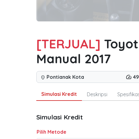
[TERJUAL]
Toyot
Manual 2017
Pontianak Kota
49
location_on
Simulasi Kredit
Deskripsi
Spesifikas
Simulasi Kredit
Pilih Metode