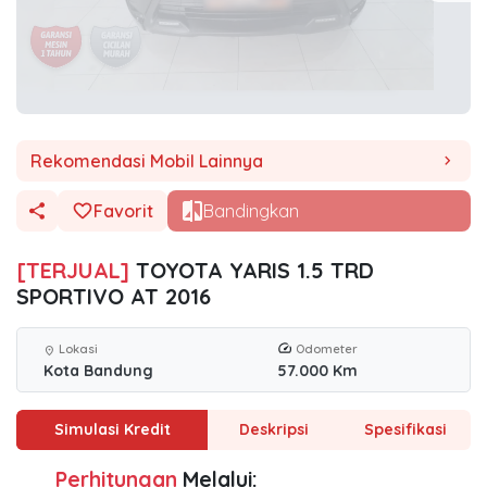
Rekomendasi Mobil Lainnya
chevron_right
Favorit
Bandingkan
[TERJUAL]
TOYOTA YARIS 1.5 TRD
SPORTIVO AT 2016
Lokasi
Odometer
location_on
Kota Bandung
57.000 Km
Simulasi Kredit
Deskripsi
Spesifikasi
Perhitungan
Melalui: