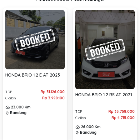
HONDA BRIO 1.2 E AT 2023
Rp 31.126.000
TDP
HONDA BRIO 1.2 RS AT 2021
Rp 3.998.100
Cicilan
23.000 Km
Rp 35.758.000
TDP
Bandung
location_on
Rp 4.715.000
Cicilan
26.000 Km
Bandung
location_on