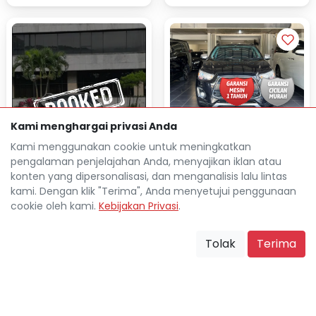
Kami menghargai privasi Anda
MITSUBISHI OUTLANDER 2.0
PX ACTION AT 2017
Kami menggunakan cookie untuk meningkatkan
pengalaman penjelajahan Anda, menyajikan iklan atau
Rp 39.178.400
TDP
konten yang dipersonalisasi, dan menganalisis lalu lintas
Rp 5.262.200
Cicilan
kami. Dengan klik "Terima", Anda menyetujui penggunaan
NISSAN XTRAIL 2.0 MT 2015
39.000 Km
cookie oleh kami.
Kebijakan Privasi
.
Bandung
location_on
Rp 33.287.600
TDP
Tolak
Terima
Rp 4.393.700
Cicilan
67.000 Km
Bandung
location_on