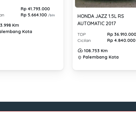
Rp 41.793.000
lan
Rp 5.664.100
/bln
HONDA JAZZ 1.5L RS
AUTOMATIC 2017
3.998 Km
alembang Kota
TDP
Rp 36.910.00
Cicilan
Rp 4.840.00
108.753 Km
Palembang Kota
location_on
Tentang Mocil