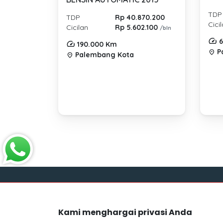
TDP
TDP
Rp 40.870.200
Cici
Cicilan
Rp 5.602.100
/bln
6
190.000 Km
P
location_on
Palembang Kota
location_on
Link
Kami menghargai privasi Anda
Blog
Mocil.id by DSF dikembangkan sebagai