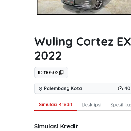
Wuling Cortez E
2022
ID 110502
Palembang Kota
40
location_on
Simulasi Kredit
Deskripsi
Spesifikas
Simulasi Kredit