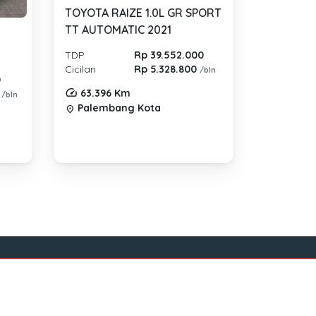
TOYOTA RAIZE 1.0L GR SPORT
TT AUTOMATIC 2021
TDP
Rp 39.552.000
Cicilan
Rp 5.328.800
/bln
0
63.396 Km
0
/bln
Palembang Kota
location_on
Sosial Media