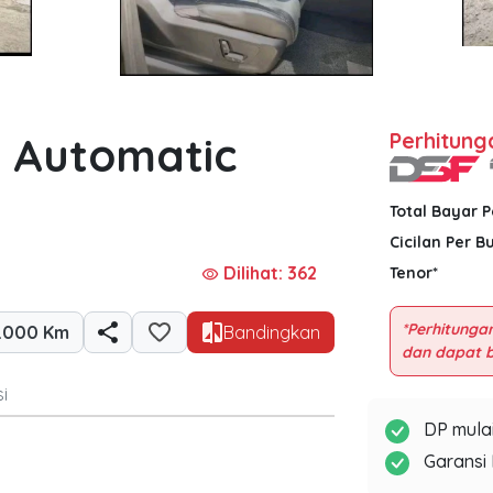
X Automatic
Perhitung
Total Bayar 
Cicilan Per B
Dilihat: 362
Tenor*
visibility
*Perhitungan
.000 Km
Bandingkan
i
DP mulai
Garansi 