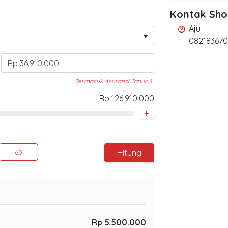
Kontak Sh
Aju
account_circle
082183670
Termasuk Asuransi Tahun 1
Rp 126.910.000
+
Hitung
60
Rp 5.500.000