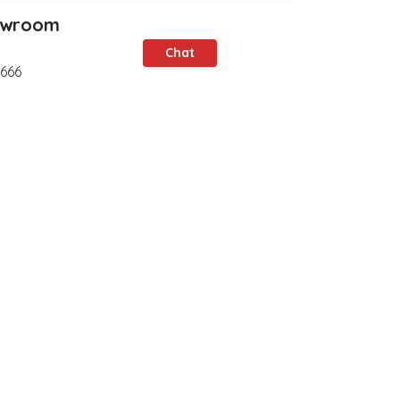
owroom
Chat
666