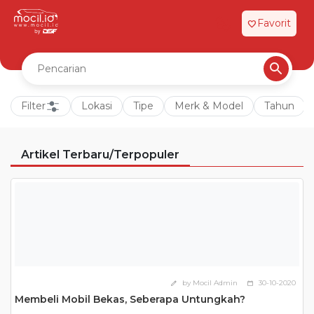
Favorit
favorite
Filter
Lokasi
Tipe
Merk & Model
Tahun
Artikel Terbaru/Terpopuler
by Mocil Admin
30-10-2020
edit
calendar_today
Membeli Mobil Bekas, Seberapa Untungkah?