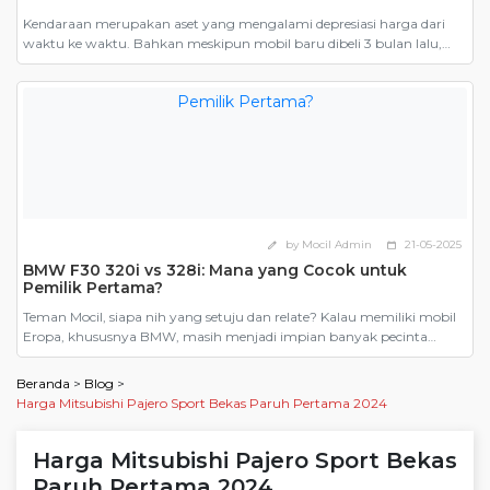
Kendaraan merupakan aset yang mengalami depresiasi harga dari
waktu ke waktu. Bahkan meskipun mobil baru dibeli 3 bulan lalu,
ketika dijual harganya tetap harus mengikuti harga jual mobil bekas.
Inilah salah satu yang menjadi alasan mengapa banyak orang
mengatakan bahwa membeli mobil bekas lebih murah. Namun,
pernahkah Anda memperhitungkan seberapa untungnya membeli
mobil bekas dibandingkan […]
by Mocil Admin
21-05-2025
edit
calendar_today
BMW F30 320i vs 328i: Mana yang Cocok untuk
Pemilik Pertama?
Teman Mocil, siapa nih yang setuju dan relate? Kalau memiliki mobil
Eropa, khususnya BMW, masih menjadi impian banyak pecinta
otomotif. Dari sekian banyak model, BMW F30, generasi keenam dari
Seri 3 yang diproduksi antara 2012 hingga 2019, menjadi pilihan
Beranda
>
Blog
>
paling masuk akal. Terutama karena harganya yang kini kian
Harga Mitsubishi Pajero Sport Bekas Paruh Pertama 2024
bersahabat di pasar mobil bekas. Tapi ketika […]
Harga Mitsubishi Pajero Sport Bekas
Paruh Pertama 2024