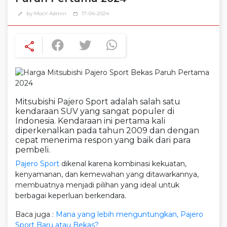
by Mocil Admin
17-04-2024
edit
calendar_today
share
Mitsubishi Pajero Sport adalah salah satu
kendaraan SUV yang sangat populer di
Indonesia. Kendaraan ini pertama kali
diperkenalkan pada tahun 2009 dan dengan
cepat menerima respon yang baik dari para
pembeli.
Pajero Sport
dikenal karena kombinasi kekuatan,
kenyamanan, dan kemewahan yang ditawarkannya,
membuatnya menjadi pilihan yang ideal untuk
berbagai keperluan berkendara.
Baca juga :
Mana yang lebih menguntungkan, Pajero
Sport Baru atau Bekas?