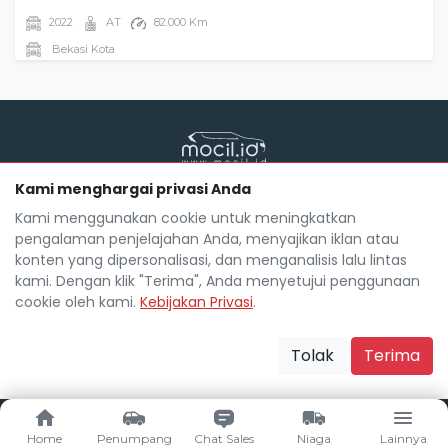
2022
AT
82.000 Km
Bekasi Kota
Kami menghargai privasi Anda
Mocil.id by DSF dikembangkan sebagai sarana untuk
membantu anda yang selama ini kesulitan dalam
Kami menggunakan cookie untuk meningkatkan
mencari mobil bekas secara kredit.
pengalaman penjelajahan Anda, menyajikan iklan atau
Blog
Tentang Mocil
Daftar Mitra Mocil
konten yang dipersonalisasi, dan menganalisis lalu lintas
Syarat dan Ketentuan
FAQ
Hak Cipta
kami. Dengan klik "Terima", Anda menyetujui penggunaan
Kebijakan Privasi
Karir
cookie oleh kami.
Kebijakan Privasi
.
Copyright Mocil.id 2026. All Rights Reserved.
Tolak
Terima
Home
Penumpang
Chat Sales
Niaga
Lainnya