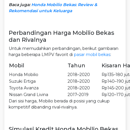
Baca juga:
Honda Mobilio Bekas: Review &
Rekomendasi untuk Keluarga
Perbandingan Harga Mobilio Bekas
dan Rivalnya
Untuk memudahkan perbandingan, berikut gambaran
harga beberapa LMPV favorit di
pasar mobil bekas
:
Mobil
Tahun
Kisaran H
Honda Mobilio
2018–2020
Rp135–180 jut
Suzuki Ertiga
2018–2020
Rp140–190 ju
Toyota Avanza
2018–2020
Rp145–200 ju
Nissan Grand Livina
2017–2019
Rp120–170 ju
Dari sisi harga, Mobilio berada di posisi yang cukup
kompetitif dibanding rival-rivalnya.
Simulasi Kredit Honda Mobilio Bekas