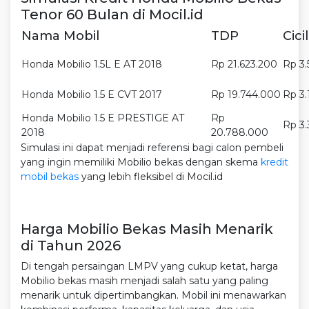
Tenor 60 Bulan di Mocil.id
Nama Mobil
TDP
Cici
Honda Mobilio 1.5L E AT 2018
Rp 21.623.200
Rp 3.
Honda Mobilio 1.5 E CVT 2017
Rp 19.744.000
Rp 3.
Honda Mobilio 1.5 E PRESTIGE AT
Rp
Rp 3
2018
20.788.000
Simulasi ini dapat menjadi referensi bagi calon pembeli
yang ingin memiliki Mobilio bekas dengan skema
kredit
mobil bekas
yang lebih fleksibel di Mocil.id
Harga Mobilio Bekas Masih Menarik
di Tahun 2026
Di tengah persaingan LMPV yang cukup ketat, harga
Mobilio bekas masih menjadi salah satu yang paling
menarik untuk dipertimbangkan. Mobil ini menawarkan