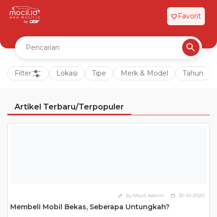
Favorit
favorite
Filter
Lokasi
Tipe
Merk & Model
Tahun
Artikel Terbaru/Terpopuler
by Mocil Admin
30-10-2020
edit
calendar_today
Membeli Mobil Bekas, Seberapa Untungkah?