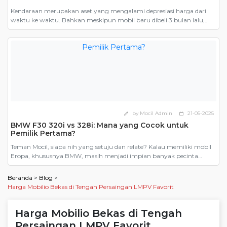
Kendaraan merupakan aset yang mengalami depresiasi harga dari
waktu ke waktu. Bahkan meskipun mobil baru dibeli 3 bulan lalu,
ketika dijual harganya tetap harus mengikuti harga jual mobil bekas.
Inilah salah satu yang menjadi alasan mengapa banyak orang
mengatakan bahwa membeli mobil bekas lebih murah. Namun,
pernahkah Anda memperhitungkan seberapa untungnya membeli
mobil bekas dibandingkan […]
by Mocil Admin
21-05-2025
edit
calendar_today
BMW F30 320i vs 328i: Mana yang Cocok untuk
Pemilik Pertama?
Teman Mocil, siapa nih yang setuju dan relate? Kalau memiliki mobil
Eropa, khususnya BMW, masih menjadi impian banyak pecinta
otomotif. Dari sekian banyak model, BMW F30, generasi keenam dari
Seri 3 yang diproduksi antara 2012 hingga 2019, menjadi pilihan
Beranda
>
Blog
>
paling masuk akal. Terutama karena harganya yang kini kian
Harga Mobilio Bekas di Tengah Persaingan LMPV Favorit
bersahabat di pasar mobil bekas. Tapi ketika […]
Harga Mobilio Bekas di Tengah
Persaingan LMPV Favorit