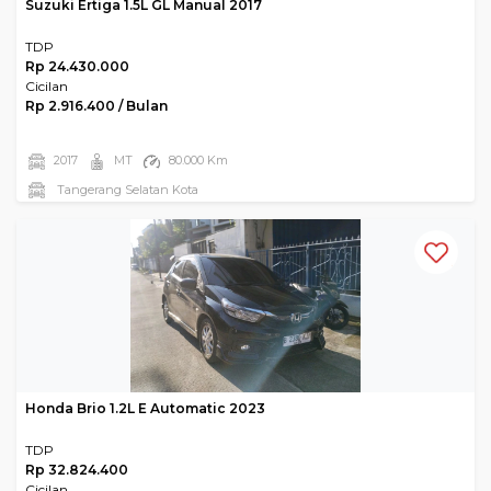
Suzuki Ertiga 1.5L GL Manual 2017
TDP
Rp 24.430.000
Cicilan
Rp 2.916.400 / Bulan
2017
MT
80.000 Km
Tangerang Selatan Kota
Honda Brio 1.2L E Automatic 2023
TDP
Rp 32.824.400
Cicilan