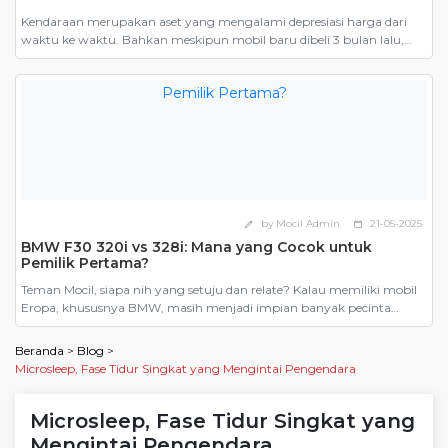
Kendaraan merupakan aset yang mengalami depresiasi harga dari
waktu ke waktu. Bahkan meskipun mobil baru dibeli 3 bulan lalu,
ketika dijual harganya tetap harus mengikuti harga jual mobil bekas.
Inilah salah satu yang menjadi alasan mengapa banyak orang
mengatakan bahwa membeli mobil bekas lebih murah. Namun,
pernahkah Anda memperhitungkan seberapa untungnya membeli
mobil bekas dibandingkan […]
by Mocil Admin
21-05-2025
edit
calendar_today
BMW F30 320i vs 328i: Mana yang Cocok untuk
Pemilik Pertama?
Teman Mocil, siapa nih yang setuju dan relate? Kalau memiliki mobil
Eropa, khususnya BMW, masih menjadi impian banyak pecinta
otomotif. Dari sekian banyak model, BMW F30, generasi keenam dari
Seri 3 yang diproduksi antara 2012 hingga 2019, menjadi pilihan
Beranda
>
Blog
>
paling masuk akal. Terutama karena harganya yang kini kian
Microsleep, Fase Tidur Singkat yang Mengintai Pengendara
bersahabat di pasar mobil bekas. Tapi ketika […]
Microsleep, Fase Tidur Singkat yang
Mengintai Pengendara