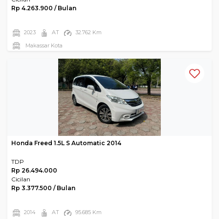
Rp 4.263.900 / Bulan
2023
AT
32.762 Km
Makassar Kota
Honda Freed 1.5L S Automatic 2014
TDP
Rp 26.494.000
Cicilan
Rp 3.377.500 / Bulan
2014
AT
95.685 Km