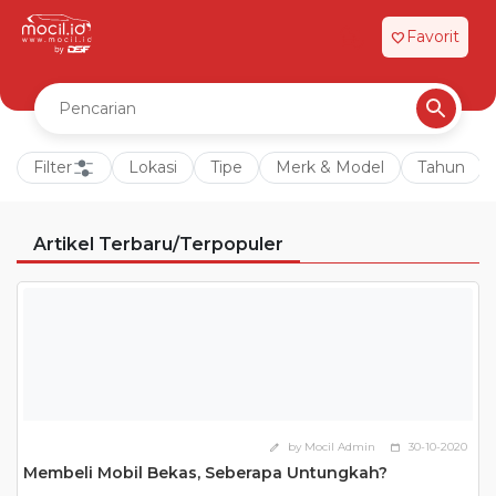
Favorit
favorite
Filter
Lokasi
Tipe
Merk & Model
Tahun
Artikel Terbaru/Terpopuler
by Mocil Admin
30-10-2020
edit
calendar_today
Membeli Mobil Bekas, Seberapa Untungkah?