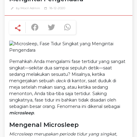
by Mocil Admin
18-12-2020
edit
calendar_today
share
Pernahkah Anda mengalami fase tertidur yang sangat
singkat—sekitar dua sampai sepuluh detik—saat
sedang melakukan sesuatu? Misalnya, ketika
mengerjakan sebuah
deck
di kantor, saat duduk di
meja setelah makan siang, atau ketika sedang
menonton, Anda tiba-tiba saja tertidur. Saking
singkatnya, fase tidur ini bahkan tidak disadari oleh
sebagian besar orang. Fenomena ini dikenal sebagai
microsleep
.
Mengenal Microsleep
Microsleep merupakan periode tidur yang singkat,