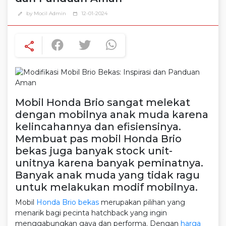
by Mocil Admin
12-01-2024
edit
calendar_today
share
Mobil Honda Brio sangat melekat
dengan mobilnya anak muda karena
kelincahannya dan efisiensinya.
Membuat pas mobil Honda Brio
bekas juga banyak stock unit-
unitnya karena banyak peminatnya.
Banyak anak muda yang tidak ragu
untuk melakukan modif mobilnya.
Mobil
Honda Brio bekas
merupakan pilihan yang
menarik bagi pecinta hatchback yang ingin
menggabungkan gaya dan performa. Dengan
harga