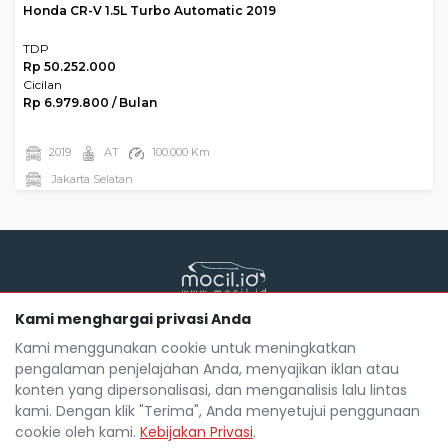
Honda CR-V 1.5L Turbo Automatic 2019
TDP
Rp 50.252.000
Cicilan
Rp 6.979.800 / Bulan
2019
AT
100.000 Km
Jakarta Selatan
Kami menghargai privasi Anda
Mocil.id by DSF dikembangkan sebagai sarana untuk
membantu anda yang selama ini kesulitan dalam
Kami menggunakan cookie untuk meningkatkan
mencari mobil bekas secara kredit.
pengalaman penjelajahan Anda, menyajikan iklan atau
Blog
Tentang Mocil
Daftar Mitra Mocil
konten yang dipersonalisasi, dan menganalisis lalu lintas
Syarat dan Ketentuan
FAQ
Hak Cipta
kami. Dengan klik "Terima", Anda menyetujui penggunaan
Kebijakan Privasi
Karir
cookie oleh kami.
Kebijakan Privasi
.