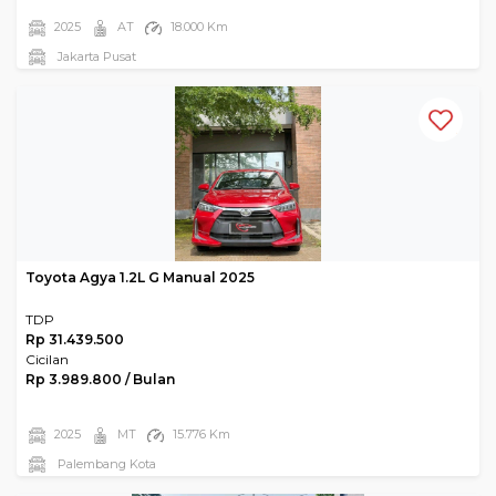
2025
AT
18.000 Km
Jakarta Pusat
Toyota Agya 1.2L G Manual 2025
TDP
Rp 31.439.500
Cicilan
Rp 3.989.800 / Bulan
2025
MT
15.776 Km
Palembang Kota