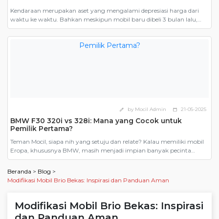
Kendaraan merupakan aset yang mengalami depresiasi harga dari
waktu ke waktu. Bahkan meskipun mobil baru dibeli 3 bulan lalu,
ketika dijual harganya tetap harus mengikuti harga jual mobil bekas.
Inilah salah satu yang menjadi alasan mengapa banyak orang
mengatakan bahwa membeli mobil bekas lebih murah. Namun,
pernahkah Anda memperhitungkan seberapa untungnya membeli
mobil bekas dibandingkan […]
by Mocil Admin
21-05-2025
edit
calendar_today
BMW F30 320i vs 328i: Mana yang Cocok untuk
Pemilik Pertama?
Teman Mocil, siapa nih yang setuju dan relate? Kalau memiliki mobil
Eropa, khususnya BMW, masih menjadi impian banyak pecinta
otomotif. Dari sekian banyak model, BMW F30, generasi keenam dari
Seri 3 yang diproduksi antara 2012 hingga 2019, menjadi pilihan
Beranda
>
Blog
>
paling masuk akal. Terutama karena harganya yang kini kian
Modifikasi Mobil Brio Bekas: Inspirasi dan Panduan Aman
bersahabat di pasar mobil bekas. Tapi ketika […]
Modifikasi Mobil Brio Bekas: Inspirasi
dan Panduan Aman