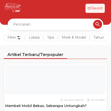
Favorit
favorite
Filter
Lokasi
Tipe
Merk & Model
Tahun
Artikel Terbaru/Terpopuler
by Mocil Admin
30-10-2020
edit
calendar_today
Membeli Mobil Bekas, Seberapa Untungkah?