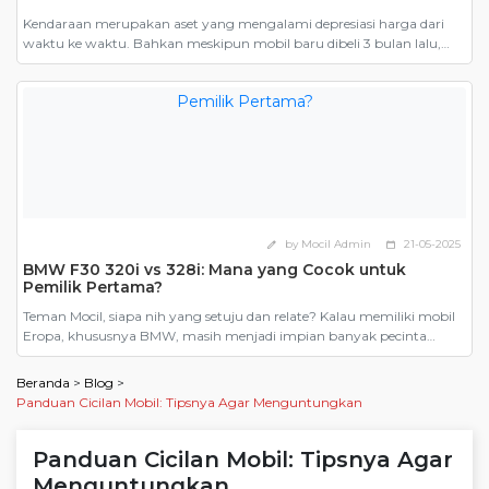
Kendaraan merupakan aset yang mengalami depresiasi harga dari
waktu ke waktu. Bahkan meskipun mobil baru dibeli 3 bulan lalu,
ketika dijual harganya tetap harus mengikuti harga jual mobil bekas.
Inilah salah satu yang menjadi alasan mengapa banyak orang
mengatakan bahwa membeli mobil bekas lebih murah. Namun,
pernahkah Anda memperhitungkan seberapa untungnya membeli
mobil bekas dibandingkan […]
by Mocil Admin
21-05-2025
edit
calendar_today
BMW F30 320i vs 328i: Mana yang Cocok untuk
Pemilik Pertama?
Teman Mocil, siapa nih yang setuju dan relate? Kalau memiliki mobil
Eropa, khususnya BMW, masih menjadi impian banyak pecinta
otomotif. Dari sekian banyak model, BMW F30, generasi keenam dari
Seri 3 yang diproduksi antara 2012 hingga 2019, menjadi pilihan
Beranda
>
Blog
>
paling masuk akal. Terutama karena harganya yang kini kian
Panduan Cicilan Mobil: Tipsnya Agar Menguntungkan
bersahabat di pasar mobil bekas. Tapi ketika […]
Panduan Cicilan Mobil: Tipsnya Agar
Menguntungkan