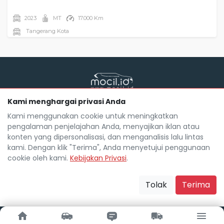
2023
MT
17.000 Km
Tangerang Kota
Kami menghargai privasi Anda
Mocil.id by DSF dikembangkan sebagai sarana untuk
membantu anda yang selama ini kesulitan dalam
Kami menggunakan cookie untuk meningkatkan
mencari mobil bekas secara kredit.
pengalaman penjelajahan Anda, menyajikan iklan atau
Blog
Tentang Mocil
Daftar Mitra Mocil
konten yang dipersonalisasi, dan menganalisis lalu lintas
Syarat dan Ketentuan
FAQ
Hak Cipta
kami. Dengan klik "Terima", Anda menyetujui penggunaan
Kebijakan Privasi
Karir
cookie oleh kami.
Kebijakan Privasi
.
Copyright Mocil.id 2026. All Rights Reserved.
Tolak
Terima