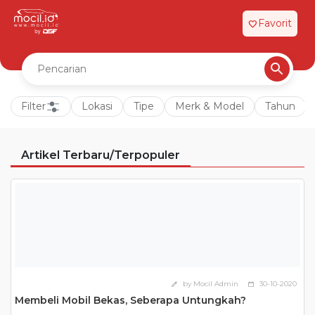
Favorit
favorite
Filter
Lokasi
Tipe
Merk & Model
Tahun
Artikel Terbaru/Terpopuler
by Mocil Admin
30-10-2020
edit
calendar_today
Membeli Mobil Bekas, Seberapa Untungkah?