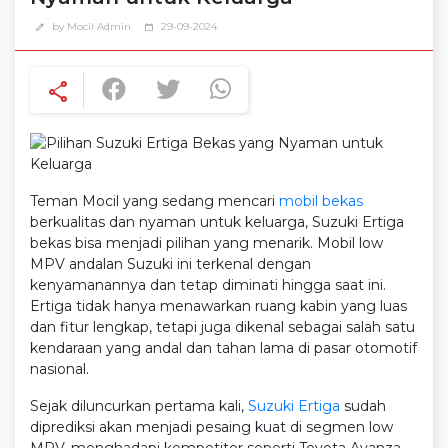
by Mocil Admin
29-09-2024
edit
calendar_today
share
Teman Mocil yang sedang mencari
mobil bekas
berkualitas dan nyaman untuk keluarga, Suzuki Ertiga
bekas bisa menjadi pilihan yang menarik. Mobil low
MPV andalan Suzuki ini terkenal dengan
kenyamanannya dan tetap diminati hingga saat ini.
Ertiga tidak hanya menawarkan ruang kabin yang luas
dan fitur lengkap, tetapi juga dikenal sebagai salah satu
kendaraan yang andal dan tahan lama di pasar otomotif
nasional.
Sejak diluncurkan pertama kali,
Suzuki Ertiga
sudah
diprediksi akan menjadi pesaing kuat di segmen low