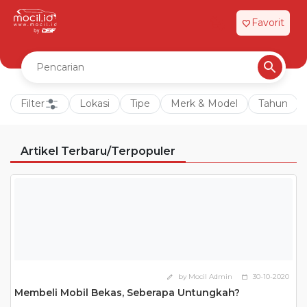
Favorit
favorite
Filter
Lokasi
Tipe
Merk & Model
Tahun
Artikel Terbaru/Terpopuler
by Mocil Admin
30-10-2020
edit
calendar_today
Membeli Mobil Bekas, Seberapa Untungkah?