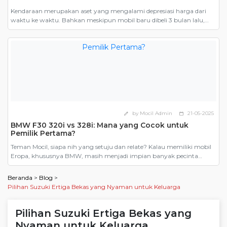
Kendaraan merupakan aset yang mengalami depresiasi harga dari
waktu ke waktu. Bahkan meskipun mobil baru dibeli 3 bulan lalu,
ketika dijual harganya tetap harus mengikuti harga jual mobil bekas.
Inilah salah satu yang menjadi alasan mengapa banyak orang
mengatakan bahwa membeli mobil bekas lebih murah. Namun,
pernahkah Anda memperhitungkan seberapa untungnya membeli
mobil bekas dibandingkan […]
by Mocil Admin
21-05-2025
edit
calendar_today
BMW F30 320i vs 328i: Mana yang Cocok untuk
Pemilik Pertama?
Teman Mocil, siapa nih yang setuju dan relate? Kalau memiliki mobil
Eropa, khususnya BMW, masih menjadi impian banyak pecinta
otomotif. Dari sekian banyak model, BMW F30, generasi keenam dari
Seri 3 yang diproduksi antara 2012 hingga 2019, menjadi pilihan
Beranda
>
Blog
>
paling masuk akal. Terutama karena harganya yang kini kian
Pilihan Suzuki Ertiga Bekas yang Nyaman untuk Keluarga
bersahabat di pasar mobil bekas. Tapi ketika […]
Pilihan Suzuki Ertiga Bekas yang
Nyaman untuk Keluarga