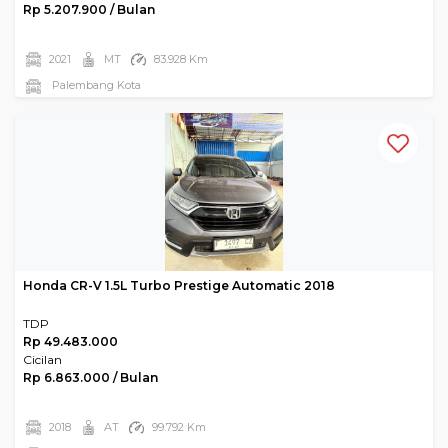
Rp 5.207.900 / Bulan
2021
MT
83.928 Km
Palembang Kota
Honda CR-V 1.5L Turbo Prestige Automatic 2018
TDP
Rp 49.483.000
Cicilan
Rp 6.863.000 / Bulan
2018
AT
99.792 Km