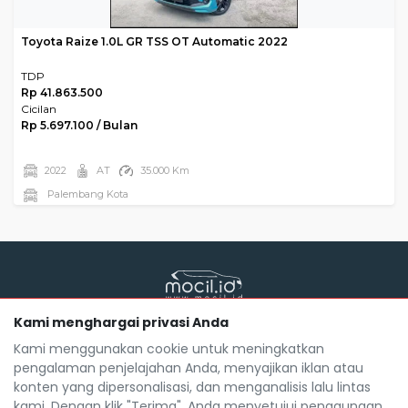
Toyota Raize 1.0L GR TSS OT Automatic 2022
TDP
Rp 41.863.500
Cicilan
Rp 5.697.100 / Bulan
2022
AT
35.000 Km
Palembang Kota
Kami menghargai privasi Anda
Mocil.id by DSF dikembangkan sebagai sarana untuk
membantu anda yang selama ini kesulitan dalam
Kami menggunakan cookie untuk meningkatkan
mencari mobil bekas secara kredit.
pengalaman penjelajahan Anda, menyajikan iklan atau
Blog
Tentang Mocil
Daftar Mitra Mocil
konten yang dipersonalisasi, dan menganalisis lalu lintas
Syarat dan Ketentuan
FAQ
Hak Cipta
kami. Dengan klik "Terima", Anda menyetujui penggunaan