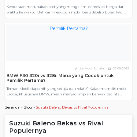
Kendaraan merupakan aset yang mengalami depresiasi harga dari
waktu ke waktu. Bahkan meskipun mobil baru dibeli 3 bulan lalu,
ketika dijual harganya tetap harus mengikuti harga jual mobil bekas.
Inilah salah satu yang menjadi alasan mengapa banyak orang
mengatakan bahwa membeli mobil bekas lebih murah. Namun,
pernahkah Anda memperhitungkan seberapa untungnya membeli
mobil bekas dibandingkan […]
by Mocil Admin
21-05-2025
edit
calendar_today
BMW F30 320i vs 328i: Mana yang Cocok untuk
Pemilik Pertama?
Teman Mocil, siapa nih yang setuju dan relate? Kalau memiliki mobil
Eropa, khususnya BMW, masih menjadi impian banyak pecinta
otomotif. Dari sekian banyak model, BMW F30, generasi keenam dari
Seri 3 yang diproduksi antara 2012 hingga 2019, menjadi pilihan
Beranda
>
Blog
>
Suzuki Baleno Bekas vs Rival Populernya
paling masuk akal. Terutama karena harganya yang kini kian
bersahabat di pasar mobil bekas. Tapi ketika […]
Suzuki Baleno Bekas vs Rival
Populernya