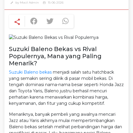
by Mocil Admin
15-06-2026
edit
calendar_today
share
Suzuki Baleno Bekas vs Rival
Populernya, Mana yang Paling
Menarik?
Suzuki Baleno bekas
menjadi salah satu hatchback
yang semakin sering dilirik di pasar mobil bekas. Di
tengah dominasi nama-nama besar seperti Honda Jazz
dan Toyota Yaris, Baleno justru berhasil mencuri
perhatian karena menawarkan kombinasi harga,
kenyamanan, dan fitur yang cukup kompetitif.
Menariknya, banyak pembeli yang awalnya mencari
Jazz atau Yaris akhirnya mulai mempertimbangkan
Baleno bekas setelah melihat perbandingan harga dan
spesifikasi di pasar. Lalu, bagaimana posisi Baleno