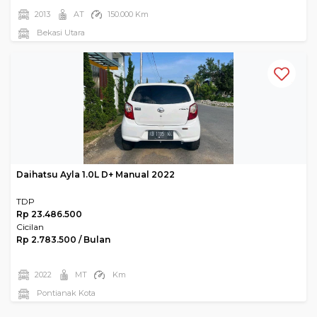
2013
AT
150.000 Km
Bekasi Utara
Daihatsu Ayla 1.0L D+ Manual 2022
TDP
Rp 23.486.500
Cicilan
Rp 2.783.500 / Bulan
2022
MT
Km
Pontianak Kota