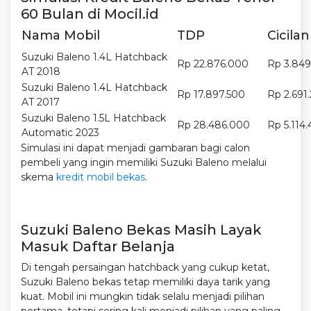
60 Bulan di Mocil.id
Nama Mobil
TDP
Cicilan
Suzuki Baleno 1.4L Hatchback
Rp 22.876.000
Rp 3.84
AT 2018
Suzuki Baleno 1.4L Hatchback
Rp 17.897.500
Rp 2.691
AT 2017
Suzuki Baleno 1.5L Hatchback
Rp 28.486.000
Rp 5.114
Automatic 2023
Simulasi ini dapat menjadi gambaran bagi calon
pembeli yang ingin memiliki Suzuki Baleno melalui
skema
kredit mobil bekas
.
Suzuki Baleno Bekas Masih Layak
Masuk Daftar Belanja
Di tengah persaingan hatchback yang cukup ketat,
Suzuki Baleno bekas tetap memiliki daya tarik yang
kuat. Mobil ini mungkin tidak selalu menjadi pilihan
pertama, tetapi sering kali menjadi pilihan yang paling