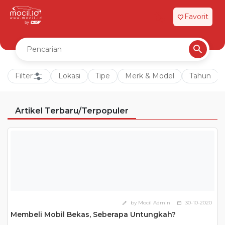
Favorit
favorite
Filter
Lokasi
Tipe
Merk & Model
Tahun
Artikel Terbaru/Terpopuler
by Mocil Admin
30-10-2020
edit
calendar_today
Membeli Mobil Bekas, Seberapa Untungkah?