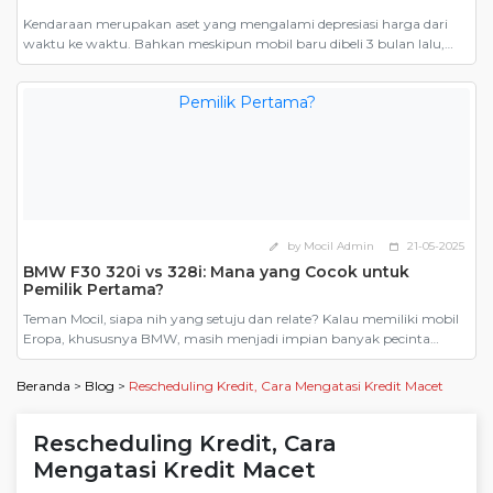
Kendaraan merupakan aset yang mengalami depresiasi harga dari
waktu ke waktu. Bahkan meskipun mobil baru dibeli 3 bulan lalu,
ketika dijual harganya tetap harus mengikuti harga jual mobil bekas.
Inilah salah satu yang menjadi alasan mengapa banyak orang
mengatakan bahwa membeli mobil bekas lebih murah. Namun,
pernahkah Anda memperhitungkan seberapa untungnya membeli
mobil bekas dibandingkan […]
by Mocil Admin
21-05-2025
edit
calendar_today
BMW F30 320i vs 328i: Mana yang Cocok untuk
Pemilik Pertama?
Teman Mocil, siapa nih yang setuju dan relate? Kalau memiliki mobil
Eropa, khususnya BMW, masih menjadi impian banyak pecinta
otomotif. Dari sekian banyak model, BMW F30, generasi keenam dari
Seri 3 yang diproduksi antara 2012 hingga 2019, menjadi pilihan
Beranda
>
Blog
>
Rescheduling Kredit, Cara Mengatasi Kredit Macet
paling masuk akal. Terutama karena harganya yang kini kian
bersahabat di pasar mobil bekas. Tapi ketika […]
Rescheduling Kredit, Cara
Mengatasi Kredit Macet